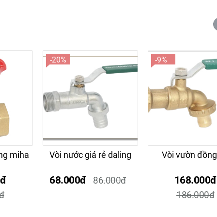
-20%
-9%
ng miha
Vòi nước giá rẻ daling
Vòi vườn đồng
0đ
68.000đ
168.000đ
86.000đ
đ
186.000đ