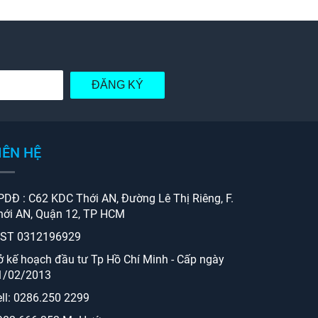
ĐĂNG KÝ
IÊN HỆ
PDĐ : C62 KDC Thới AN, Đường Lê Thị Riêng, F.
hới AN, Quận 12, TP HCM
ST 0312196929
ở kế hoạch đầu tư Tp Hồ Chí Minh - Cấp ngày
1/02/2013
ell: 0286.250 2299