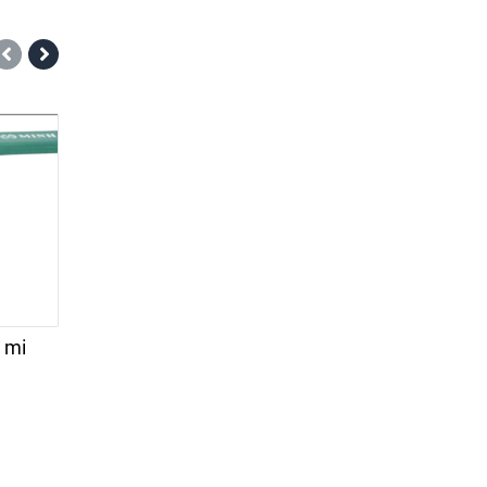
-11%
-6%
 mi
Van góc đồng liên hợp
Van góc đồng mi
1 chiều miha
168.000đ
186.000đ
189.000đ
198.000đ