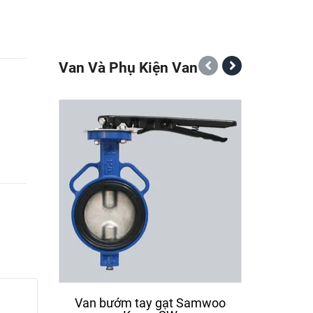
Van Và Phụ Kiện Van
Van bướm tay gạt Samwoo
Van b