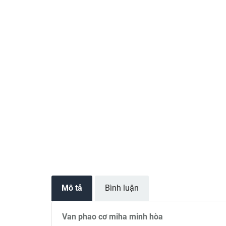
Mô tả
Bình luận
Van phao cơ miha minh hòa