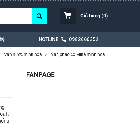
Giỏ hàng (
0
)
 hệ
HOTLINE:
0982666352
Van nước minh hòa
/
Van phao cơ Miha minh hòa
FANPAGE
ng
oại .
thống