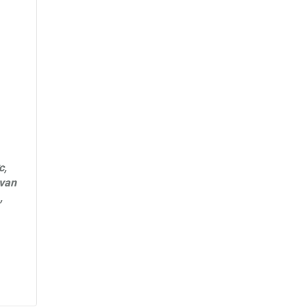
c,
 van
,