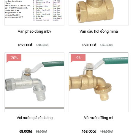
Van phao đồng mbv
Van cầu hơi đồng miha
162.000đ
168.000đ
168.000đ
186.000đ
-20%
-9%
Vòi nước giá rẻ daling
Vòi vườn đồng mi
68.000đ
168.000đ
86.000đ
186.000đ