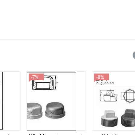
-7%
-8%