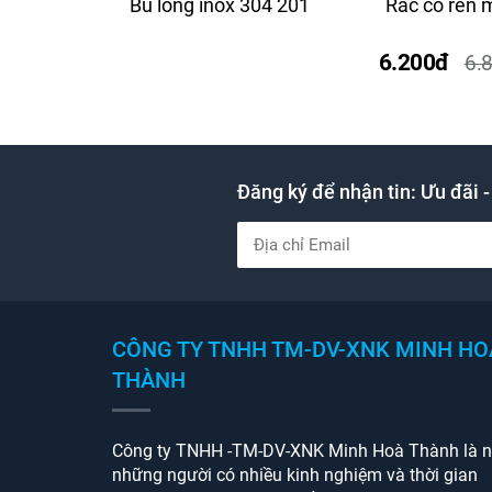
Bu lông inox 304 201
Rắc co ren
6.200đ
6.
Đăng ký để nhận tin: Ưu đãi -
CÔNG TY TNHH TM-DV-XNK MINH HO
THÀNH
Công ty TNHH -TM-DV-XNK Minh Hoà Thành là n
những người có nhiều kinh nghiệm và thời gian