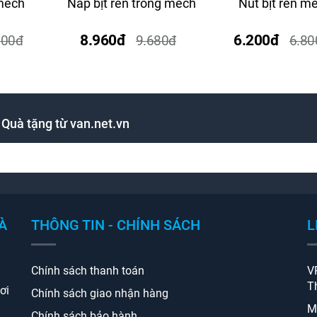
 mech
Nắp bịt ren trong mech
Nút bịt ren m
8.960đ
6.200đ
800đ
9.680đ
6.80
 Quà tặng từ van.net.vn
À
THÔNG TIN - CHÍNH SÁCH
L
Chính sách thanh toán
V
T
ơi
Chính sách giao nhận hàng
M
Chính sách bảo hành