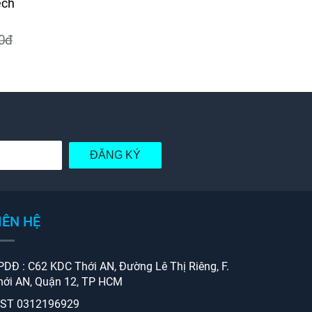
ech
Kép hai đầu ren mech
Thập ren mec
6.600đ
6.600đ
0đ
6.800đ
6.800
ĐĂNG KÝ
IÊN HỆ
PDĐ : C62 KDC Thới AN, Đường Lê Thị Riêng, F.
hới AN, Quận 12, TP HCM
ST 0312196929